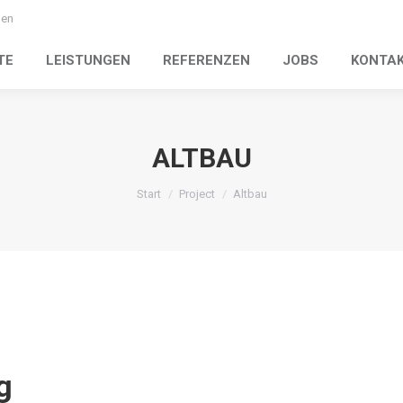
gen
TE
LEISTUNGEN
REFERENZEN
JOBS
KONTA
ALTBAU
Sie befinden sich hier:
Start
Project
Altbau
g