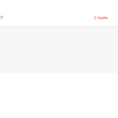
KT
Suche
Search: