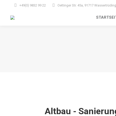
+49(0) 9832 99 22
Oettinger Str. 45a, 91717 Wassertrüdin
STARTSEI
Altbau - Sanierun